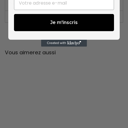
Dimensions
Composition
Je m'inscris
Vous aimerez aussi
Zen
Dès 390 €
Canapé convertible
Zen