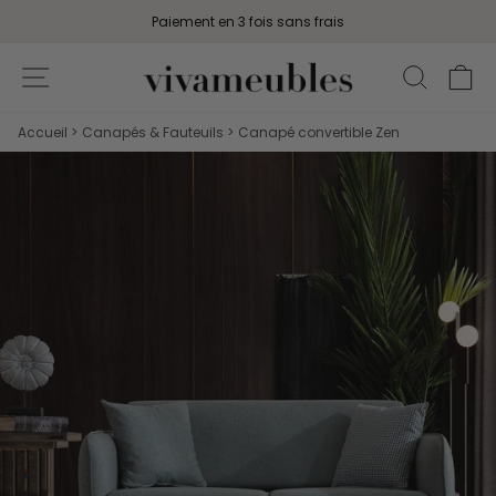
Passer
Paiement en 3 fois sans frais
au
Diaporama
contenu
Navigation
Recher
Pa
Pause
Accueil
Canapés & Fauteuils
Canapé convertible Zen