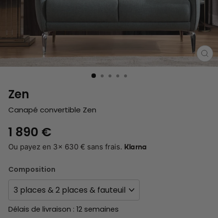
FE
(E
Zen
Canapé convertible Zen
Prix
1 890 €
régulier
Ou payez en 3x
630
€ sans frais.
Klarna
Composition
Délais de livraison : 12 semaines