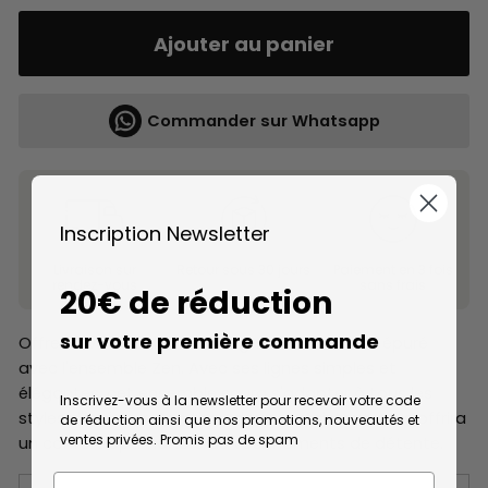
Ajouter au panier
Commander sur Whatsapp
Inscription Newsletter
Livraison sur
Retour sous 30 jours
Paiement en 3 fois
rendez-vous
sans frais
20€ de réduction
sur votre première commande
Offrez à votre salon un design minimaliste et épuré
avec l'ensemble Zen. Avec ses lignes simples et
élégantes, cet ensemble saura s'adapter à tous les
Inscrivez-vous à la newsletter pour recevoir votre code
styles d'intérieur. Son tissu doux et résistant vous offrira
de réduction ainsi que nos promotions, nouveautés et
ventes privées. Promis pas de spam
un confort optimal lors de vos moments de détente.